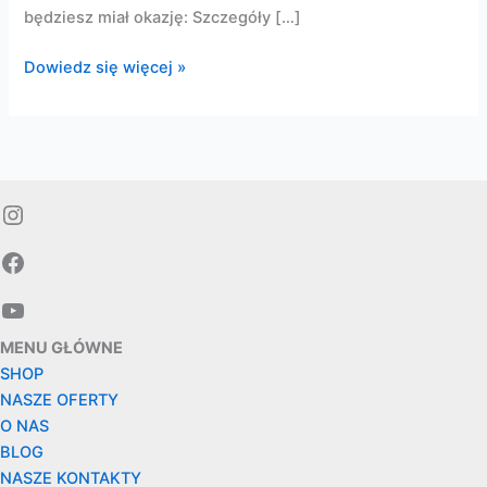
będziesz miał okazję: Szczegóły […]
Góra
Dowiedz się więcej »
mojżesza
Instagram
Facebook
YouTube
MENU GŁÓWNE
SHOP
NASZE OFERTY
O NAS
BLOG
NASZE KONTAKTY