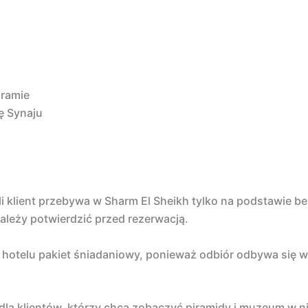
gramie
kę Synaju
 klient przebywa w Sharm El Sheikh tylko na podstawie bez
ależy potwierdzić przed rezerwacją.
otelu pakiet śniadaniowy, ponieważ odbiór odbywa się w n
la klientów, którzy chcą zobaczyć piramidy i muzeum w niż