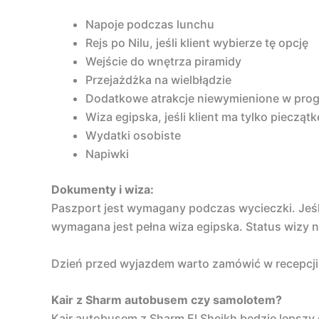
Napoje podczas lunchu
Rejs po Nilu, jeśli klient wybierze tę opcję
Wejście do wnętrza piramidy
Przejażdżka na wielbłądzie
Dodatkowe atrakcje niewymienione w pro
Wiza egipska, jeśli klient ma tylko piecząt
Wydatki osobiste
Napiwki
Dokumenty i wiza:
Paszport jest wymagany podczas wycieczki. Jeśli
wymagana jest pełna wiza egipska. Status wizy n
Dzień przed wyjazdem warto zamówić w recepcji h
Kair z Sharm autobusem czy samolotem?
Kair autobusem z Sharm El Sheikh będzie lepszy d