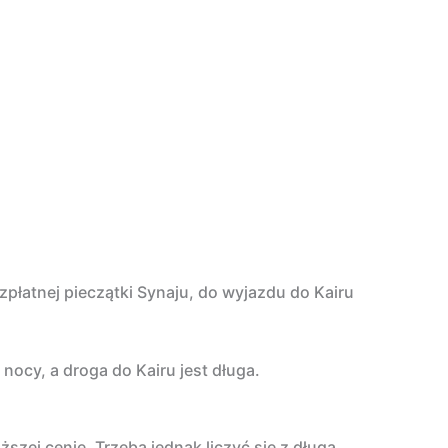
płatnej pieczątki Synaju, do wyjazdu do Kairu
ocy, a droga do Kairu jest długa.
szej cenie. Trzeba jednak liczyć się z długą