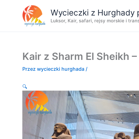
Przejdź
Wycieczki z Hurghady 
do
treści
Luksor, Kair, safari, rejsy morskie i tra
Kair z Sharm El Sheikh –
Przez
wycieczki hurghada
/
🔍