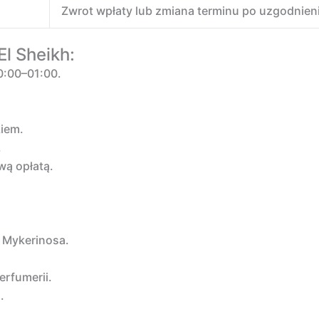
Zwrot wpłaty lub zmiana terminu po uzgodnien
l Sheikh:
0:00–01:00.
kiem.
.
wą opłatą.
 Mykerinosa.
erfumerii.
.