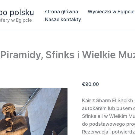
po polsku
strona główna
Wycieczki w Egipcie
Nasze kontakty
nsfery w Egipcie
 Piramidy, Sfinks i Wielkie M
€
90.00
Kair z Sharm El Sheik
autokarem lub busem do
Sfinksie i w Wielkim M
do podstawowego prog
Rezerwacja i potwierd