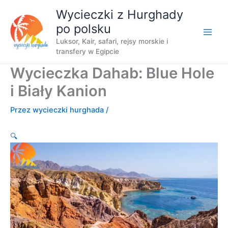
Przejdź
Wycieczki z Hurghady
do
po polsku
treści
Luksor, Kair, safari, rejsy morskie i
transfery w Egipcie
Wycieczka Dahab: Blue Hole
i Biały Kanion
Przez
wycieczki hurghada
/
🔍