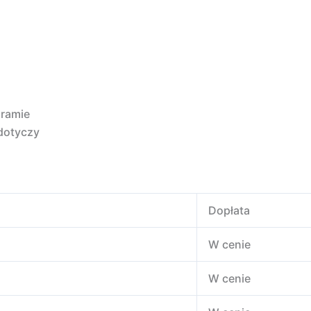
gramie
 dotyczy
Dopłata
W cenie
W cenie