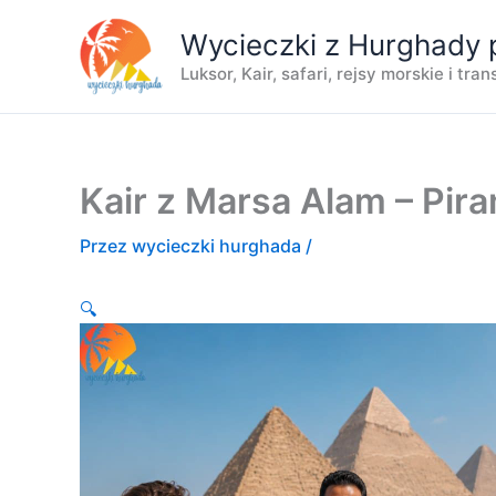
Przejdź
Wycieczki z Hurghady 
do
treści
Luksor, Kair, safari, rejsy morskie i tra
Kair z Marsa Alam – Pira
Przez
wycieczki hurghada
/
🔍