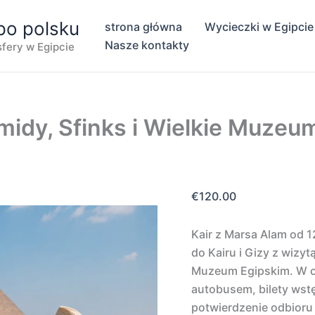
po polsku
strona główna
Wycieczki w Egipcie
Nasze kontakty
nsfery w Egipcie
midy, Sfinks i Wielkie Muzeu
€
120.00
Kair z Marsa Alam od 
do Kairu i Gizy z wizyt
Muzeum Egipskim. W ce
autobusem, bilety wstę
potwierdzenie odbioru