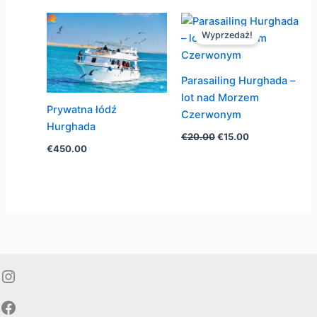
Wyprzedaż!
Parasailing Hurghada –
lot nad Morzem
Prywatna łódź
Czerwonym
Hurghada
Pierwotna
Aktualna
€
20.00
€
15.00
cena
cena
€
450.00
wynosiła:
wynosi:
€20.00.
€15.00.
Instagram
Facebook