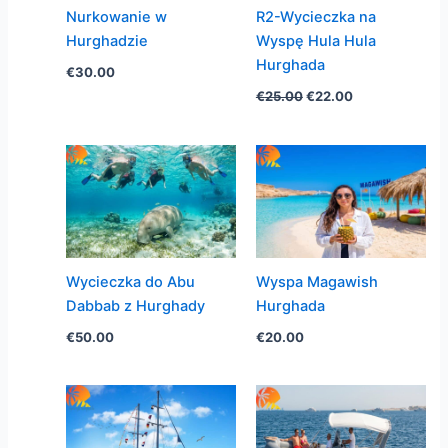
Nurkowanie w
R2-Wycieczka na
Hurghadzie
Wyspę Hula Hula
Hurghada
€
30.00
Pierwotna
Aktualna
€
25.00
€
22.00
cena
cena
wynosiła:
wynosi:
€25.00.
€22.00.
Wycieczka do Abu
Wyspa Magawish
Dabbab z Hurghady
Hurghada
€
50.00
€
20.00