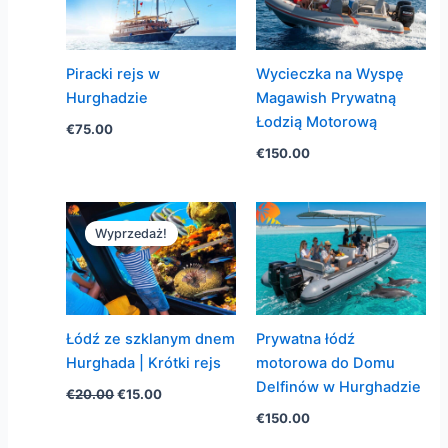
Piracki rejs w
Wycieczka na Wyspę
Hurghadzie
Magawish Prywatną
Łodzią Motorową
€
75.00
€
150.00
Wyprzedaż!
Łódź ze szklanym dnem
Prywatna łódź
Hurghada | Krótki rejs
motorowa do Domu
Delfinów w Hurghadzie
Pierwotna
Aktualna
€
20.00
€
15.00
cena
cena
€
150.00
wynosiła:
wynosi:
€20.00.
€15.00.