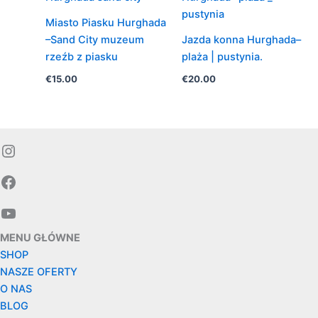
Miasto Piasku Hurghada
–Sand City muzeum
Jazda konna Hurghada–
rzeźb z piasku
plaża | pustynia.
€
15.00
€
20.00
Instagram
Facebook
YouTube
MENU GŁÓWNE
SHOP
NASZE OFERTY
O NAS
BLOG