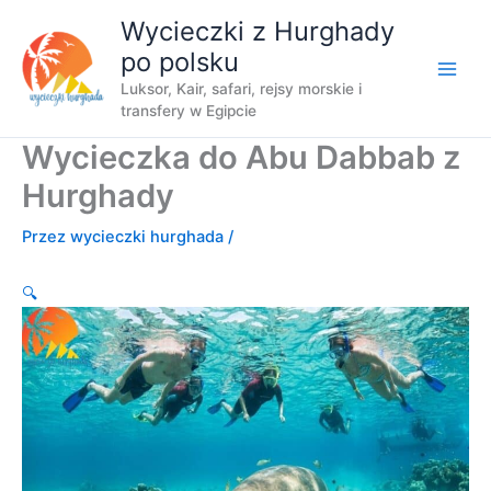
Przejdź
Wycieczki z Hurghady
do
po polsku
treści
Luksor, Kair, safari, rejsy morskie i
transfery w Egipcie
Wycieczka do Abu Dabbab z
Hurghady
Przez
wycieczki hurghada
/
🔍